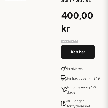
Sort - Str. XL
400,00
kr
Køb her
PrisMatch
Fri fragt over kr. 349
Hurtig levering 1-2
dage
365 dages
fortrydelsesret