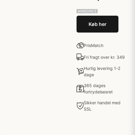
Køb her
PrisMatch
Fri fragt over kr. 349
Hurtig levering 1-2
dage
365 dages
fortrydelsesret
Sikker handel med
SSL