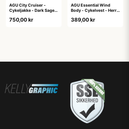
AGU City Cruiser -
AGU Essential Wind
Cykeljakke - Dark Sage -
Body - Cykelvest - Herre
XXL
- Hi-Vis Neon Gul - Str.
750,00 kr
389,00 kr
2XL