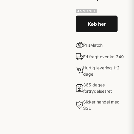
Køb her
PrisMatch
Fri fragt over kr. 349
Hurtig levering 1-2
dage
365 dages
fortrydelsesret
Sikker handel med
SSL