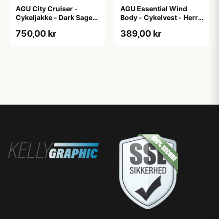
AGU City Cruiser -
AGU Essential Wind
Cykeljakke - Dark Sage -
Body - Cykelvest - Herre
XXL
- Hi-Vis Neon Gul - Str.
750,00 kr
389,00 kr
2XL