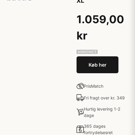
XL
1.059,00
kr
Køb her
PrisMatch
Fri fragt over kr. 349
Hurtig levering 1-2
dage
365 dages
fortrydelsesret