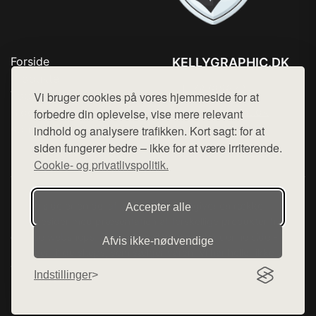
Forside
KELLYGRAPHIC.DK
Produkter
Tlf. 78768672
Top Rabatter
Vi bruger cookies på vores hjemmeside for at
Mail:
hej@want.dk
Blog
forbedre din oplevelse, vise mere relevant
Kontakt
indhold og analysere trafikken. Kort sagt: for at
Cookie- og privatlivspolitik
siden fungerer bedre – ikke for at være irriterende.
Cookie- og privatlivspolitik.
Denne side er en del af want.dk, der udgiver en række
Accepter alle
hjemmesider med præsentation af forskellige produkter fra
diverse webshops. Der sælges ikke varer fra denne side - vi
Afvis ikke‑nødvendige
henviser til de shops, som sælger varen. Vi har heller ikke
varerne på lager.
Indstillinger
© 2026 kellygraphic.dk. Alle rettigheder forbeholdes.