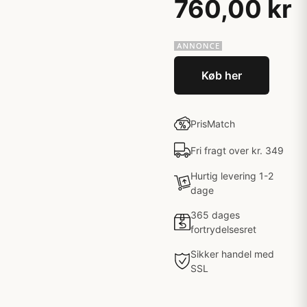
760,00 kr
Køb her
PrisMatch
Fri fragt over kr. 349
Hurtig levering 1-2
dage
365 dages
fortrydelsesret
Sikker handel med
SSL