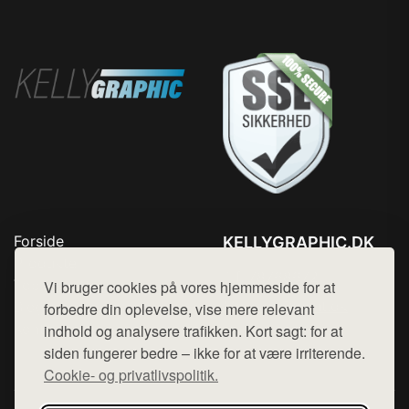
Forside
KELLYGRAPHIC.DK
Produkter
Tlf. 78768672
Top Rabatter
Vi bruger cookies på vores hjemmeside for at
Mail:
hej@want.dk
Blog
forbedre din oplevelse, vise mere relevant
Kontakt
indhold og analysere trafikken. Kort sagt: for at
Cookie- og privatlivspolitik
siden fungerer bedre – ikke for at være irriterende.
Cookie- og privatlivspolitik.