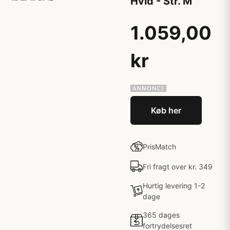
Hvid - Str. M
1.059,00
kr
Køb her
PrisMatch
Fri fragt over kr. 349
Hurtig levering 1-2
dage
365 dages
fortrydelsesret