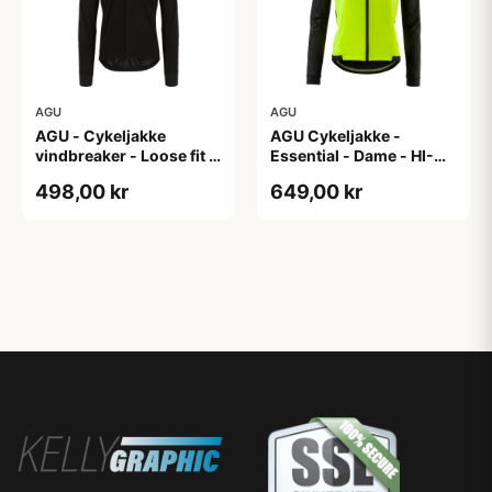
AGU
AGU
AGU - Cykeljakke
AGU Cykeljakke -
vindbreaker - Loose fit -
Essential - Dame - HI-
Sort - Str. XXXL
VIS - Sort/Gul - Str. M
498,00 kr
649,00 kr