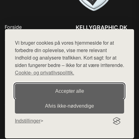
Forside
KELLYGRAPHIC.DK
Produkter
Tlf. 78768672
Top Rabatter
Vi bruger cookies på vores hjemmeside for at
Mail:
hej@want.dk
Blog
forbedre din oplevelse, vise mere relevant
Kontakt
indhold og analysere trafikken. Kort sagt: for at
Cookie- og privatlivspolitik
siden fungerer bedre – ikke for at være irriterende.
Cookie- og privatlivspolitik.
Denne side er en del af want.dk, der udgiver en række
Accepter alle
hjemmesider med præsentation af forskellige produkter fra
diverse webshops. Der sælges ikke varer fra denne side - vi
Afvis ikke‑nødvendige
henviser til de shops, som sælger varen. Vi har heller ikke
varerne på lager.
Indstillinger
© 2026 kellygraphic.dk. Alle rettigheder forbeholdes.