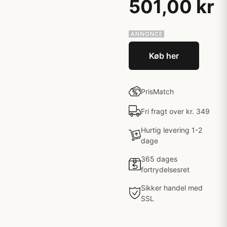
501,00 kr
Køb her
PrisMatch
Fri fragt over kr. 349
Hurtig levering 1-2
dage
365 dages
fortrydelsesret
Sikker handel med
SSL