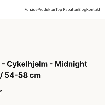
Forside
Produkter
Top Rabatter
Blog
Kontakt
- Cykelhjelm - Midnight
M / 54-58 cm
r