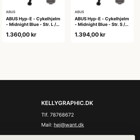
ABUS
ABUS
ABUS Hyp-E - Cykelhjelm
ABUS Hyp-E - Cykelhjelm
- Midnight Blue - Str. L /
- Midnight Blue - Str. S /
57-61 cm
51-55 cm
1.360,00 kr
1.394,00 kr
KELLYGRAPHIC.DK
Tlf. 78768672
Mail:
hej@want.dk
Cookie- og privatlivspolitik