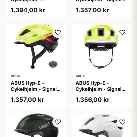
Midnight Blue - Str. S
Yellow - Str. L / 57-
1.394,00 kr
1.357,00 kr
/ 51-55 cm
61 cm
ABUS
ABUS
ABUS Hyp-E -
ABUS Hyp-E -
Cykelhjelm - Signal
Cykelhjelm - Signal
Yellow - Str. M / 54-
Yellow - Str. S / 51-
1.357,00 kr
1.356,00 kr
58 cm
55 cm