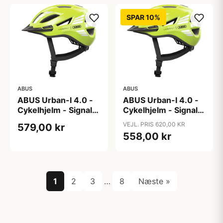
SPAR 10%
ABUS
ABUS
ABUS Urban-I 4.0 -
ABUS Urban-I 4.0 -
Cykelhjelm - Signal
Cykelhjelm - Signal
Yellow - S
Yellow - XL
VEJL. PRIS 620,00 KR
579,00 kr
558,00 kr
1
2
3
…
8
Næste »