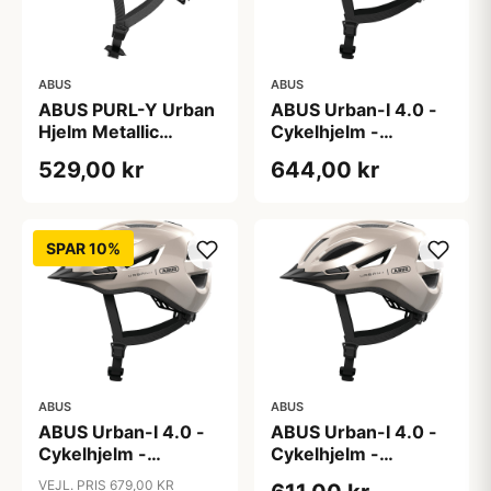
ABUS
ABUS
ABUS PURL-Y Urban
ABUS Urban-I 4.0 -
Hjelm Metallic
Cykelhjelm -
Copper
Champagne Gold - L
529,00 kr
644,00 kr
SPAR 10%
ABUS
ABUS
ABUS Urban-I 4.0 -
ABUS Urban-I 4.0 -
Cykelhjelm -
Cykelhjelm -
Champagne Gold - M
Champagne Gold - S
VEJL. PRIS 679,00 KR