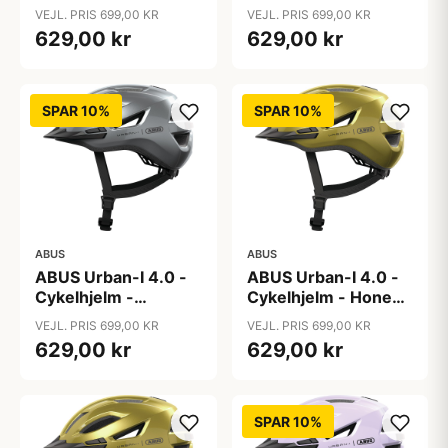
Graphite Silver - M
Graphite Silver - S
VEJL. PRIS 699,00 KR
VEJL. PRIS 699,00 KR
629,00 kr
629,00 kr
SPAR 10%
SPAR 10%
ABUS
ABUS
ABUS Urban-I 4.0 -
ABUS Urban-I 4.0 -
Cykelhjelm -
Cykelhjelm - Honey
Graphite Silver - XL
Yellow - L
VEJL. PRIS 699,00 KR
VEJL. PRIS 699,00 KR
629,00 kr
629,00 kr
SPAR 10%