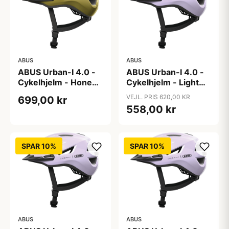
ABUS
ABUS
ABUS Urban-I 4.0 -
ABUS Urban-I 4.0 -
Cykelhjelm - Honey
Cykelhjelm - Light
Yellow - S
Lavender - L
VEJL. PRIS 620,00 KR
699,00 kr
558,00 kr
SPAR 10%
SPAR 10%
ABUS
ABUS