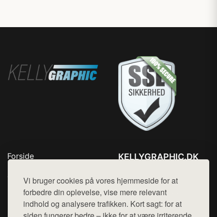
Forside
KELLYGRAPHIC.DK
Produkter
Tlf. 78768672
Top Rabatter
Vi bruger cookies på vores hjemmeside for at
Mail:
hej@want.dk
Blog
forbedre din oplevelse, vise mere relevant
Kontakt
indhold og analysere trafikken. Kort sagt: for at
Cookie- og privatlivspolitik
siden fungerer bedre – ikke for at være irriterende.