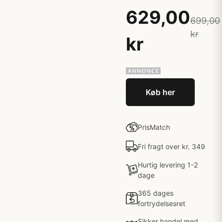
629,00
699,00
kr
kr
Køb her
PrisMatch
Fri fragt over kr. 349
Hurtig levering 1-2
dage
365 dages
fortrydelsesret
Sikker handel med