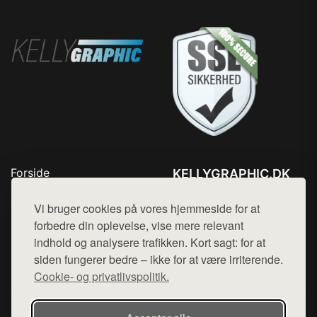
Forside
KELLYGRAPHIC.DK
Produkter
Tlf. 78768672
Top Rabatter
Vi bruger cookies på vores hjemmeside for at
Mail:
hej@want.dk
Blog
forbedre din oplevelse, vise mere relevant
Kontakt
indhold og analysere trafikken. Kort sagt: for at
Cookie- og privatlivspolitik
siden fungerer bedre – ikke for at være irriterende.
Cookie- og privatlivspolitik.