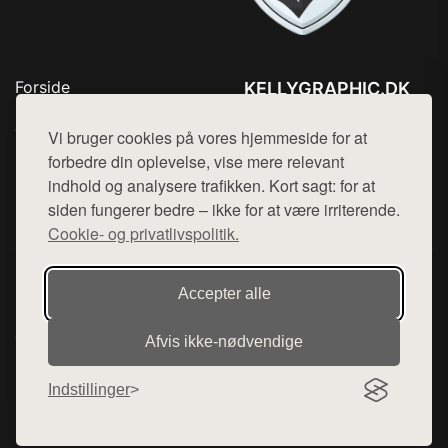
Forside
KELLYGRAPHIC.DK
Produkter
Tlf. 78768672
Top Rabatter
Vi bruger cookies på vores hjemmeside for at
Mail:
hej@want.dk
Blog
forbedre din oplevelse, vise mere relevant
Kontakt
indhold og analysere trafikken. Kort sagt: for at
Cookie- og privatlivspolitik
siden fungerer bedre – ikke for at være irriterende.
Cookie- og privatlivspolitik.
Denne side er en del af want.dk, der udgiver en række
Accepter alle
hjemmesider med præsentation af forskellige produkter fra
diverse webshops. Der sælges ikke varer fra denne side - vi
Afvis ikke‑nødvendige
henviser til de shops, som sælger varen. Vi har heller ikke
varerne på lager.
Indstillinger
© 2026 kellygraphic.dk. Alle rettigheder forbeholdes.