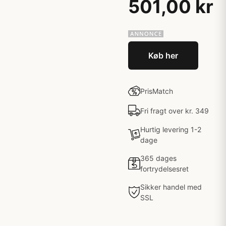
501,00 kr
Køb her
PrisMatch
Fri fragt over kr. 349
Hurtig levering 1-2
dage
365 dages
fortrydelsesret
Sikker handel med
SSL