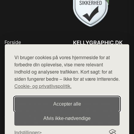
Forside
KELLYGRAPHIC.DK
Produkter
Tlf. 78768672
Top Rabatter
Vi bruger cookies på vores hjemmeside for at
Mail:
hej@want.dk
Blog
forbedre din oplevelse, vise mere relevant
Kontakt
indhold og analysere trafikken. Kort sagt: for at
Cookie- og privatlivspolitik
siden fungerer bedre – ikke for at være irriterende.
Cookie- og privatlivspolitik.
Denne side er en del af want.dk, der udgiver en række
Accepter alle
hjemmesider med præsentation af forskellige produkter fra
diverse webshops. Der sælges ikke varer fra denne side - vi
Afvis ikke‑nødvendige
henviser til de shops, som sælger varen. Vi har heller ikke
varerne på lager.
Indstillinger