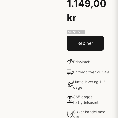
1.149,00
kr
Køb her
PrisMatch
Fri fragt over kr. 349
Hurtig levering 1-2
dage
365 dages
fortrydelsesret
Sikker handel med
SSL