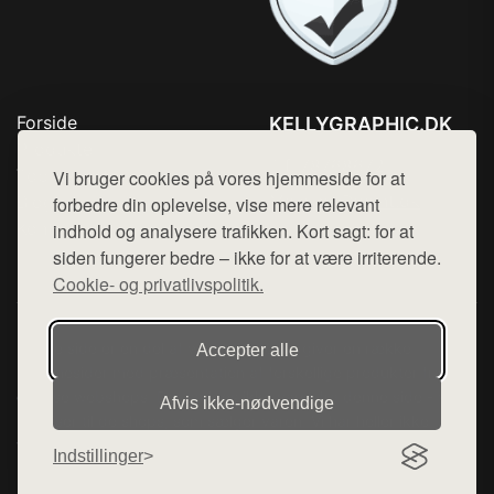
Forside
KELLYGRAPHIC.DK
Produkter
Tlf. 78768672
Top Rabatter
Vi bruger cookies på vores hjemmeside for at
Mail:
hej@want.dk
Blog
forbedre din oplevelse, vise mere relevant
Kontakt
indhold og analysere trafikken. Kort sagt: for at
Cookie- og privatlivspolitik
siden fungerer bedre – ikke for at være irriterende.
Cookie- og privatlivspolitik.
Denne side er en del af want.dk, der udgiver en række
Accepter alle
hjemmesider med præsentation af forskellige produkter fra
diverse webshops. Der sælges ikke varer fra denne side - vi
Afvis ikke‑nødvendige
henviser til de shops, som sælger varen. Vi har heller ikke
varerne på lager.
Indstillinger
© 2026 kellygraphic.dk. Alle rettigheder forbeholdes.