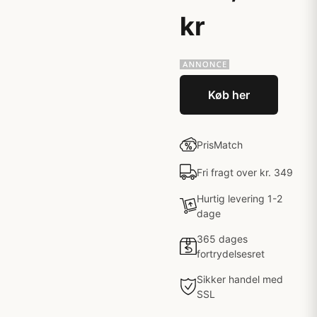
kr
Køb her
PrisMatch
Fri fragt over kr. 349
Hurtig levering 1-2
dage
365 dages
fortrydelsesret
Sikker handel med
SSL