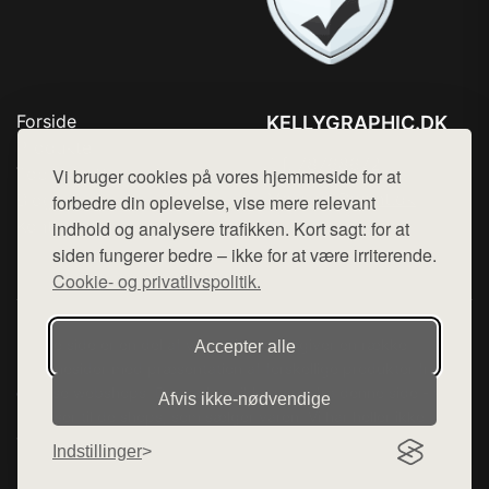
Forside
KELLYGRAPHIC.DK
Produkter
Tlf. 78768672
Top Rabatter
Vi bruger cookies på vores hjemmeside for at
Mail:
hej@want.dk
Blog
forbedre din oplevelse, vise mere relevant
Kontakt
indhold og analysere trafikken. Kort sagt: for at
Cookie- og privatlivspolitik
siden fungerer bedre – ikke for at være irriterende.
Cookie- og privatlivspolitik.
Denne side er en del af want.dk, der udgiver en række
Accepter alle
hjemmesider med præsentation af forskellige produkter fra
diverse webshops. Der sælges ikke varer fra denne side - vi
Afvis ikke‑nødvendige
henviser til de shops, som sælger varen. Vi har heller ikke
varerne på lager.
Indstillinger
© 2026 kellygraphic.dk. Alle rettigheder forbeholdes.