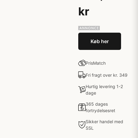
kr
Køb her
PrisMatch
Fri fragt over kr. 349
Hurtig levering 1-2
dage
365 dages
fortrydelsesret
Sikker handel med
SSL