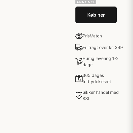
Køb her
PrisMatch
Fri fragt over kr. 349
Hurtig levering 1-2
dage
365 dages
fortrydelsesret
Sikker handel med
SSL