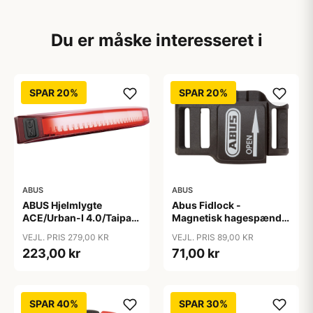
Du er måske interesseret i
SPAR 20%
SPAR 20%
ABUS
ABUS
ABUS Hjelmlygte
Abus Fidlock -
ACE/Urban-I 4.0/Taipan
Magnetisk hagespænde
- Hjelmlygte - Sort
til cykelhjelm
VEJL. PRIS 279,00 KR
VEJL. PRIS 89,00 KR
223,00 kr
71,00 kr
SPAR 40%
SPAR 30%