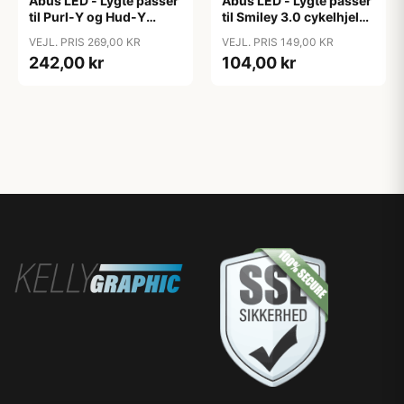
Abus LED - Lygte passer
Abus LED - Lygte passer
til Purl-Y og Hud-Y
til Smiley 3.0 cykelhjelm
hjelm - USB
- USB genopladelig
VEJL. PRIS 269,00 KR
VEJL. PRIS 149,00 KR
genopladelig
242,00 kr
104,00 kr