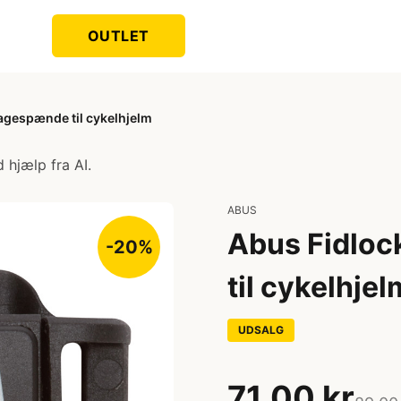
OUTLET
agespænde til cykelhjelm
 hjælp fra AI.
ABUS
Abus Fidloc
-20%
til cykelhjel
UDSALG
71,00 kr