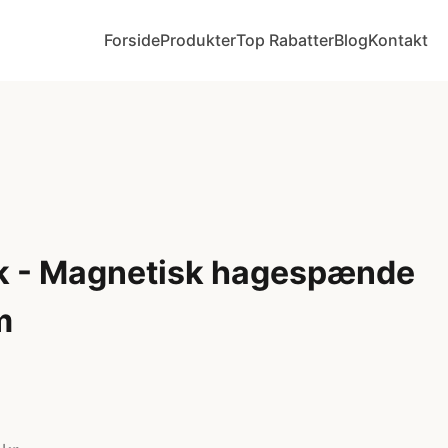
Forside
Produkter
Top Rabatter
Blog
Kontakt
k - Magnetisk hagespænde
m