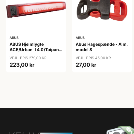
ABUS
ABUS
ABUS Hjelmlygte
Abus Hagespænde - Alm.
ACE/Urban-I 4.0/Taipan -
model S
Hjelmlygte - Sort
VEJL. PRIS 279,00 KR
VEJL. PRIS 45,00 KR
223,00 kr
27,00 kr