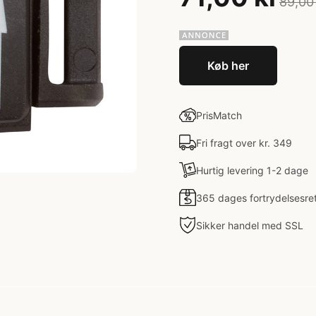
89,00
Køb her
PrisMatch
Fri fragt over kr. 349
Hurtig levering 1-2 dage
365 dages fortrydelsesre
Sikker handel med SSL