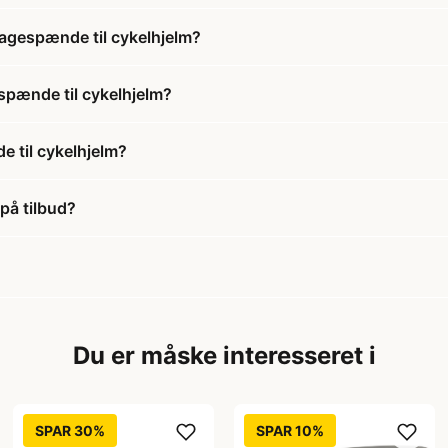
hagespænde til cykelhjelm?
espænde til cykelhjelm?
 til cykelhjelm?
på tilbud?
Du er måske interesseret i
SPAR 30%
SPAR 10%