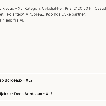
rdeaux - XL. Kategori: Cykeljakker. Pris: 2120.00 kr. Caste
et i Polartec® AirCore&... Køb hos Cykelpartner.
 hjælp fra AI.
eep Bordeaux - XL?
eljakke - Deep Bordeaux - XL?