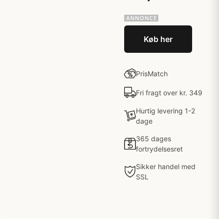
Køb her
PrisMatch
Fri fragt over kr. 349
Hurtig levering 1-2
dage
365 dages
fortrydelsesret
Sikker handel med
SSL