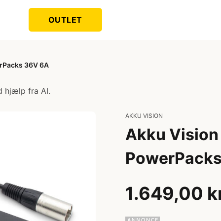
OUTLET
werPacks 36V 6A
 hjælp fra AI.
AKKU VISION
Akku Vision -
PowerPacks
1.649,00 k