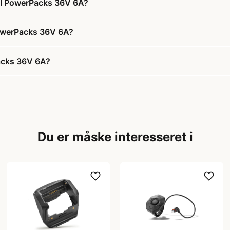
 til PowerPacks 36V 6A?
 PowerPacks 36V 6A?
Packs 36V 6A?
Du er måske interesseret i