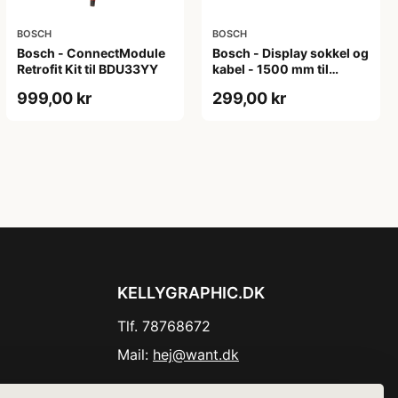
BOSCH
BOSCH
Bosch - ConnectModule
Bosch - Display sokkel og
Retrofit Kit til BDU33YY
kabel - 1500 mm til
Intuvia and Nyon BUI275
999,00 kr
299,00 kr
KELLYGRAPHIC.DK
Tlf. 78768672
Mail:
hej@want.dk
Cookie- og privatlivspolitik