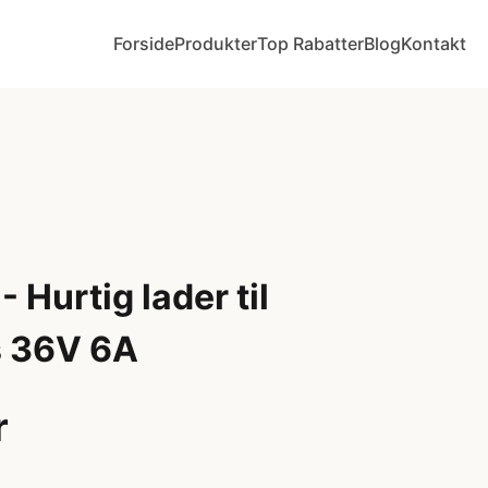
Forside
Produkter
Top Rabatter
Blog
Kontakt
 Hurtig lader til
 36V 6A
r