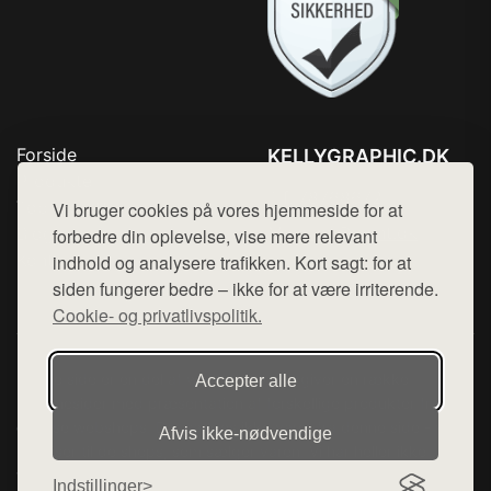
Forside
KELLYGRAPHIC.DK
Produkter
Tlf. 78768672
Top Rabatter
Vi bruger cookies på vores hjemmeside for at
Mail:
hej@want.dk
Blog
forbedre din oplevelse, vise mere relevant
Kontakt
indhold og analysere trafikken. Kort sagt: for at
Cookie- og privatlivspolitik
siden fungerer bedre – ikke for at være irriterende.
Cookie- og privatlivspolitik.
Denne side er en del af want.dk, der udgiver en række
Accepter alle
hjemmesider med præsentation af forskellige produkter fra
diverse webshops. Der sælges ikke varer fra denne side - vi
Afvis ikke‑nødvendige
henviser til de shops, som sælger varen. Vi har heller ikke
varerne på lager.
Indstillinger