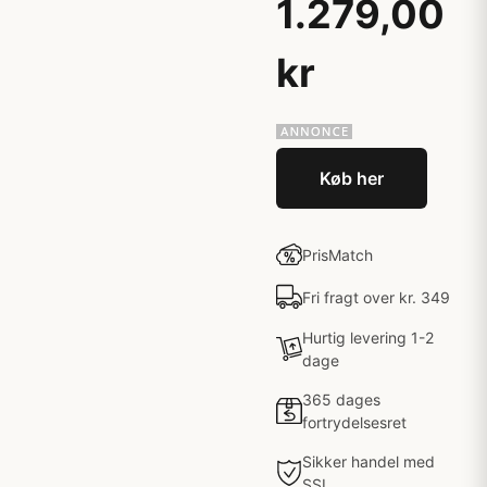
1.279,00
kr
Køb her
PrisMatch
Fri fragt over kr. 349
Hurtig levering 1-2
dage
365 dages
fortrydelsesret
Sikker handel med
SSL