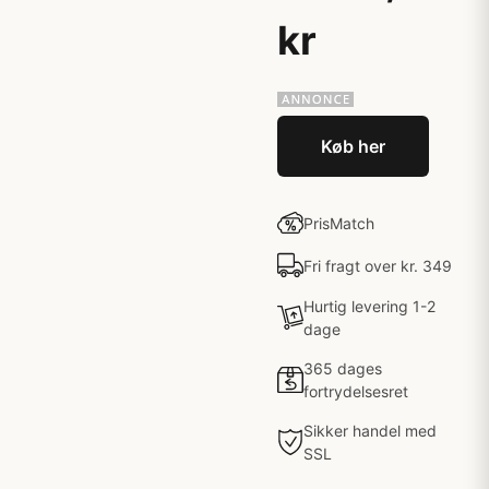
kr
Køb her
PrisMatch
Fri fragt over kr. 349
Hurtig levering 1-2
dage
365 dages
fortrydelsesret
Sikker handel med
SSL