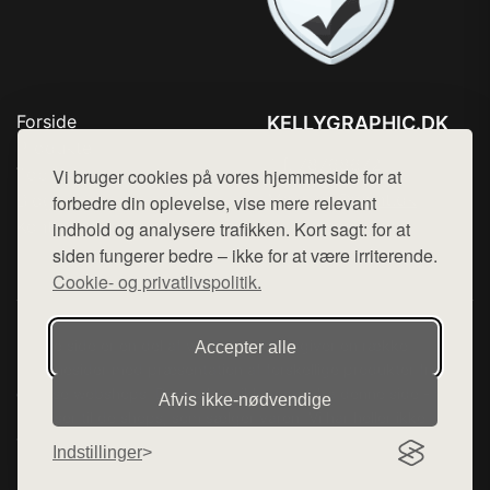
Forside
KELLYGRAPHIC.DK
Produkter
Tlf. 78768672
Top Rabatter
Vi bruger cookies på vores hjemmeside for at
Mail:
hej@want.dk
Blog
forbedre din oplevelse, vise mere relevant
Kontakt
indhold og analysere trafikken. Kort sagt: for at
Cookie- og privatlivspolitik
siden fungerer bedre – ikke for at være irriterende.
Cookie- og privatlivspolitik.
Denne side er en del af want.dk, der udgiver en række
Accepter alle
hjemmesider med præsentation af forskellige produkter fra
diverse webshops. Der sælges ikke varer fra denne side - vi
Afvis ikke‑nødvendige
henviser til de shops, som sælger varen. Vi har heller ikke
varerne på lager.
Indstillinger
© 2026 kellygraphic.dk. Alle rettigheder forbeholdes.