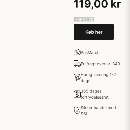
119,00 kr
Køb her
PrisMatch
Fri fragt over kr. 349
Hurtig levering 1-2
dage
365 dages
fortrydelsesret
Sikker handel med
SSL