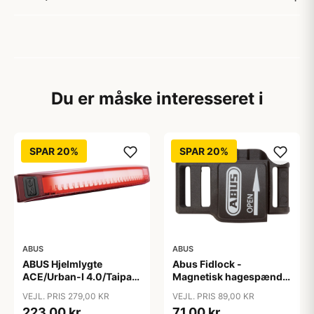
Du er måske interesseret i
SPAR 20%
SPAR 20%
ABUS
ABUS
ABUS Hjelmlygte
Abus Fidlock -
ACE/Urban-I 4.0/Taipan
Magnetisk hagespænde
- Hjelmlygte - Sort
til cykelhjelm
VEJL. PRIS 279,00 KR
VEJL. PRIS 89,00 KR
223,00 kr
71,00 kr