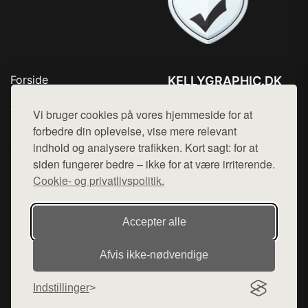
Forside
KELLYGRAPHIC.DK
Produkter
Tlf. 78768672
Top Rabatter
Vi bruger cookies på vores hjemmeside for at
Mail:
hej@want.dk
Blog
forbedre din oplevelse, vise mere relevant
Kontakt
indhold og analysere trafikken. Kort sagt: for at
Cookie- og privatlivspolitik
siden fungerer bedre – ikke for at være irriterende.
Cookie- og privatlivspolitik.
Denne side er en del af want.dk, der udgiver en række
Accepter alle
hjemmesider med præsentation af forskellige produkter fra
diverse webshops. Der sælges ikke varer fra denne side - vi
Afvis ikke‑nødvendige
henviser til de shops, som sælger varen. Vi har heller ikke
varerne på lager.
Indstillinger