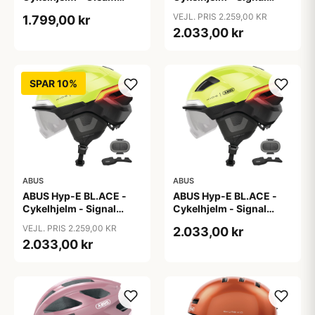
Silver - M
Yellow - Str. L / 57-61 cm
VEJL. PRIS 2.259,00 KR
1.799,00 kr
2.033,00 kr
SPAR 10%
ABUS
ABUS
ABUS Hyp-E BL.ACE -
ABUS Hyp-E BL.ACE -
Cykelhjelm - Signal
Cykelhjelm - Signal
Yellow - Str. M / 54-58
Yellow - Str. S / 51-55 cm
VEJL. PRIS 2.259,00 KR
2.033,00 kr
cm
2.033,00 kr