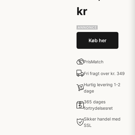
kr
Køb her
PrisMatch
Fri fragt over kr. 349
Hurtig levering 1-2
dage
365 dages
fortrydelsesret
Sikker handel med
SSL