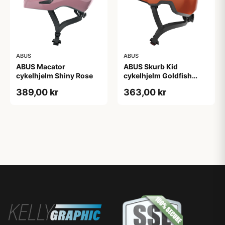
ABUS
ABUS
ABUS Macator
ABUS Skurb Kid
cykelhjelm Shiny Rose
cykelhjelm Goldfish
Orange (Hjelmstørrelse:
389,00 kr
363,00 kr
45-50 cm)