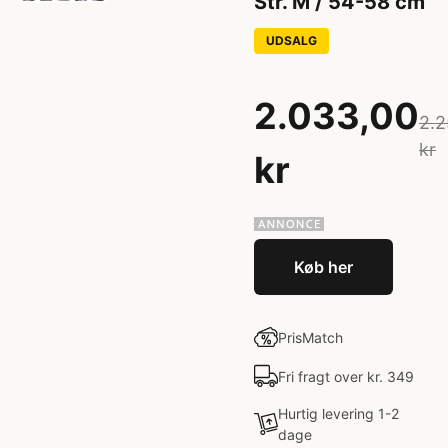
Str. M / 54-58 cm
UDSALG
2.033,00
2.2
kr
kr
Køb her
PrisMatch
Fri fragt over kr. 349
Hurtig levering 1-2
dage