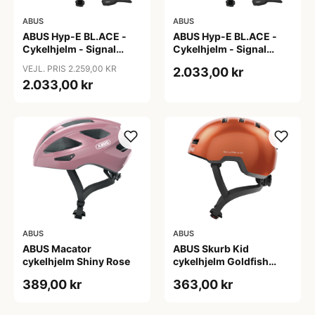
ABUS
ABUS
ABUS Hyp-E BL.ACE -
ABUS Hyp-E BL.ACE -
Cykelhjelm - Signal
Cykelhjelm - Signal
Yellow - Str. L / 57-61 cm
Yellow - Str. S / 51-55 cm
VEJL. PRIS 2.259,00 KR
2.033,00 kr
2.033,00 kr
ABUS
ABUS
ABUS Macator
ABUS Skurb Kid
cykelhjelm Shiny Rose
cykelhjelm Goldfish
Orange (Hjelmstørrelse:
389,00 kr
363,00 kr
45-50 cm)