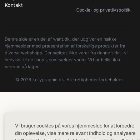
Kontakt
Cookie- og privatlivspolitik
Denne side er en del af want.dk, der udgiver en række
hjemmesider med præsentation af forskellige produkter fra
diverse webshops. Der sælges ikke varer fra denne side - vi
henviser til de shops, som sælger varen. Vi har heller ikke
varerne på lager.
© 2026 kellygraphic.dk. Alle rettigheder forbeholdes.
Vi bruger cookies på vores hjemmeside for at forbedre
din oplevelse, vise mere relevant indhold og analysere