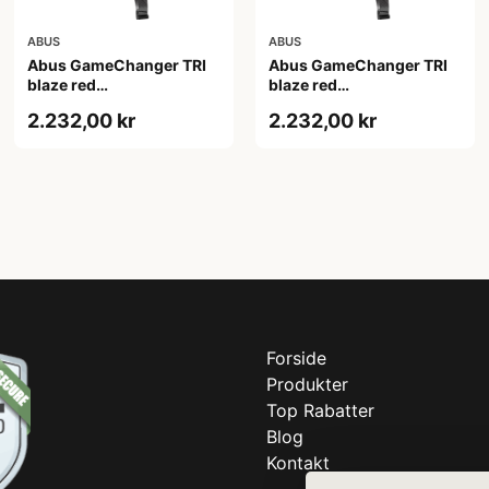
ABUS
ABUS
Abus GameChanger TRI
Abus GameChanger TRI
blaze red
blaze red
(Hjelmstørrelse: 51-55
(Hjelmstørrelse: 52-58
2.232,00 kr
2.232,00 kr
cm)
cm)
Forside
Produkter
Top Rabatter
Blog
Kontakt