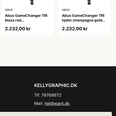
ABUS
ABUS
Abus GameChanger TRI
Abus GameChanger TRI
blaze red
hjelm champagne gold
(Hjelmstørrelse: 58-61
(Hjelmstørrelse: 51-55
2.232,00 kr
2.232,00 kr
cm)
cm)
KELLYGRAPHIC.DK
Tlf. 78768672
Mail:
hej@want.dk
Cookie- og privatlivspolitik