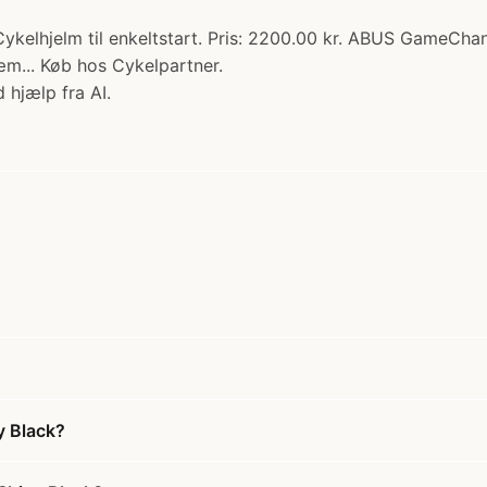
elhjelm til enkeltstart. Pris: 2200.00 kr. ABUS GameChang
kæm... Køb hos Cykelpartner.
 hjælp fra AI.
y Black?