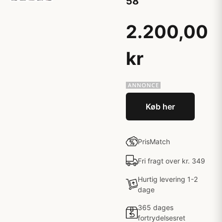
58
2.200,00
kr
Køb her
PrisMatch
Fri fragt over kr. 349
Hurtig levering 1-2
dage
365 dages
fortrydelsesret