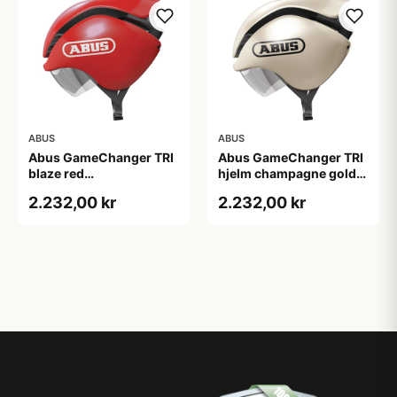
ABUS
ABUS
Abus GameChanger TRI
Abus GameChanger TRI
blaze red
hjelm champagne gold
(Hjelmstørrelse: 58-61
(Hjelmstørrelse: 51-55
2.232,00 kr
2.232,00 kr
cm)
cm)