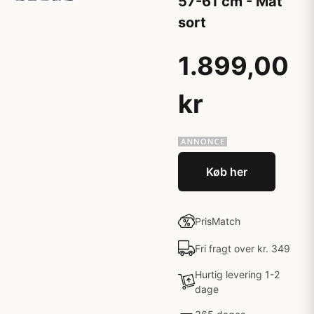
57-61 cm - Mat
sort
1.899,00
kr
Køb her
PrisMatch
Fri fragt over kr. 349
Hurtig levering 1-2
dage