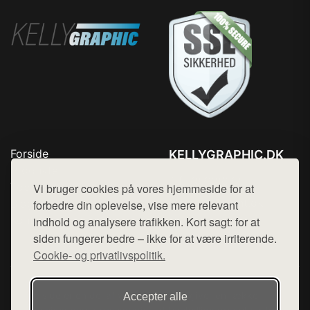
Forside
KELLYGRAPHIC.DK
Produkter
Tlf. 78768672
Top Rabatter
Vi bruger cookies på vores hjemmeside for at
Mail:
hej@want.dk
Blog
forbedre din oplevelse, vise mere relevant
Kontakt
indhold og analysere trafikken. Kort sagt: for at
Cookie- og privatlivspolitik
siden fungerer bedre – ikke for at være irriterende.
Cookie- og privatlivspolitik.
Denne side er en del af want.dk, der udgiver en række
Accepter alle