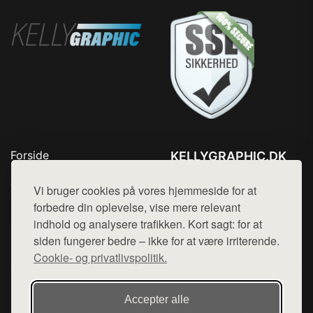
Forside
KELLYGRAPHIC.DK
Produkter
Tlf. 78768672
Top Rabatter
Vi bruger cookies på vores hjemmeside for at
Mail:
hej@want.dk
Blog
forbedre din oplevelse, vise mere relevant
Kontakt
indhold og analysere trafikken. Kort sagt: for at
Cookie- og privatlivspolitik
siden fungerer bedre – ikke for at være irriterende.
Cookie- og privatlivspolitik.
Denne side er en del af want.dk, der udgiver en række
Accepter alle