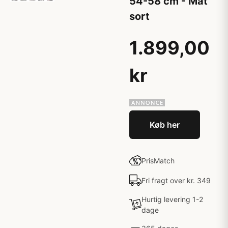
54-58 cm - Mat
sort
1.899,00
kr
Køb her
PrisMatch
Fri fragt over kr. 349
Hurtig levering 1-2
dage