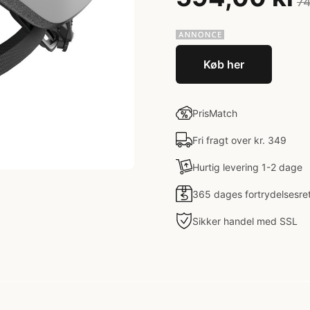
74
Køb her
PrisMatch
Fri fragt over kr. 349
Hurtig levering 1-2 dage
365 dages fortrydelsesre
Sikker handel med SSL