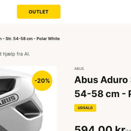
OUTLET
 - Str. 54-58 cm - Polar White
 hjælp fra AI.
ABUS
Abus Aduro 3
-20%
54-58 cm - 
UDSALG
594,00 kr