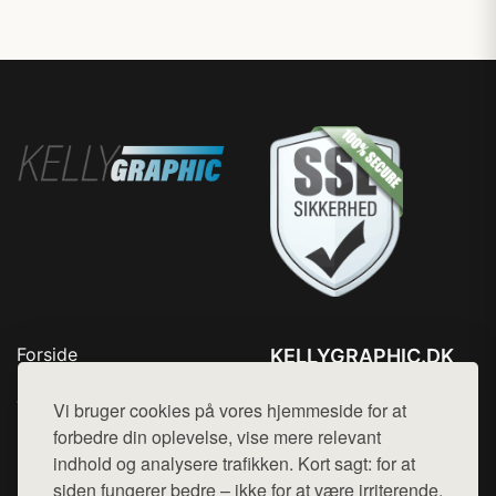
Forside
KELLYGRAPHIC.DK
Produkter
Tlf. 78768672
Top Rabatter
Vi bruger cookies på vores hjemmeside for at
Mail:
hej@want.dk
Blog
forbedre din oplevelse, vise mere relevant
Kontakt
indhold og analysere trafikken. Kort sagt: for at
Cookie- og privatlivspolitik
siden fungerer bedre – ikke for at være irriterende.