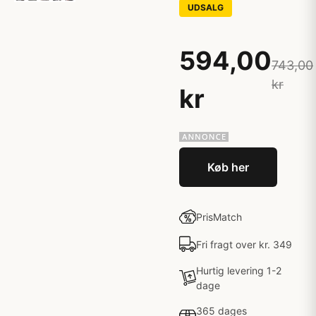
UDSALG
594,00
743,00
kr
kr
Køb her
PrisMatch
Fri fragt over kr. 349
Hurtig levering 1-2
dage
365 dages