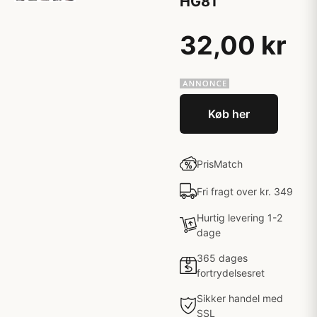
HG81
32,00 kr
Køb her
PrisMatch
Fri fragt over kr. 349
Hurtig levering 1-2
dage
365 dages
fortrydelsesret
Sikker handel med
SSL