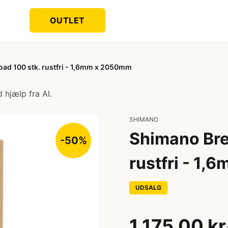
OUTLET
oad 100 stk. rustfri - 1,6mm x 2050mm
 hjælp fra AI.
SHIMANO
Shimano Bre
-50%
rustfri - 1
UDSALG
1.175,00 kr