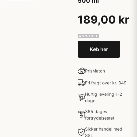
500 ml
189,00 kr
Køb her
PrisMatch
Fri fragt over kr. 349
Hurtig levering 1-2
dage
365 dages
fortrydelsesret
Sikker handel med
SSL