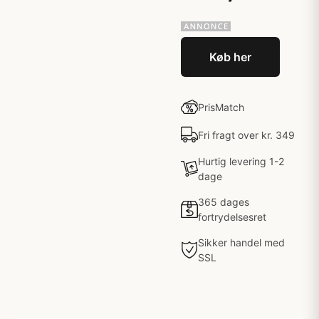
Køb her
PrisMatch
Fri fragt over kr. 349
Hurtig levering 1-2
dage
365 dages
fortrydelsesret
Sikker handel med
SSL