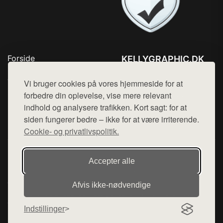
Forside
KELLYGRAPHIC.DK
Produkter
Tlf. 78768672
Top Rabatter
Vi bruger cookies på vores hjemmeside for at
Mail:
hej@want.dk
Blog
forbedre din oplevelse, vise mere relevant
Kontakt
indhold og analysere trafikken. Kort sagt: for at
Cookie- og privatlivspolitik
siden fungerer bedre – ikke for at være irriterende.
Cookie- og privatlivspolitik.
Denne side er en del af want.dk, der udgiver en række
Accepter alle
hjemmesider med præsentation af forskellige produkter fra
diverse webshops. Der sælges ikke varer fra denne side - vi
Afvis ikke‑nødvendige
henviser til de shops, som sælger varen. Vi har heller ikke
varerne på lager.
Indstillinger