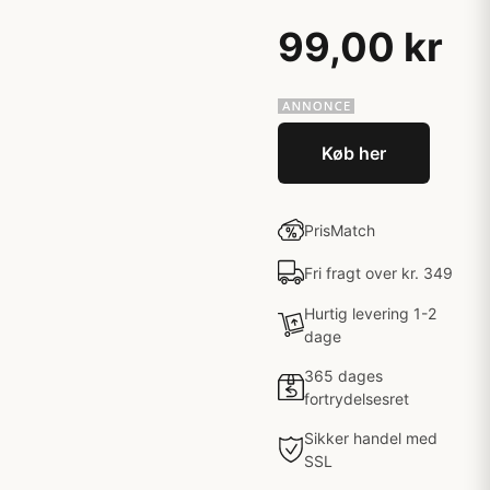
99,00 kr
Køb her
PrisMatch
Fri fragt over kr. 349
Hurtig levering 1-2
dage
365 dages
fortrydelsesret
Sikker handel med
SSL