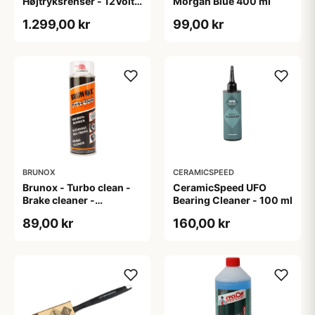
Højtryksrenser - 12Volt -
Morgan Blue 400 ml
Gul - Transportabel
1.299,00 kr
99,00 kr
BRUNOX
CERAMICSPEED
Brunox - Turbo clean -
CeramicSpeed UFO
Brake cleaner -
Bearing Cleaner - 100 ml
Bremserens- 500 ml
89,00 kr
160,00 kr