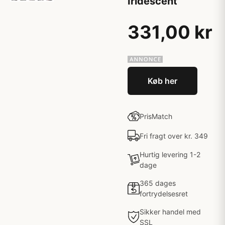
Iridescent
331,00 kr
Køb her
PrisMatch
Fri fragt over kr. 349
Hurtig levering 1-2
dage
365 dages
fortrydelsesret
Sikker handel med
SSL