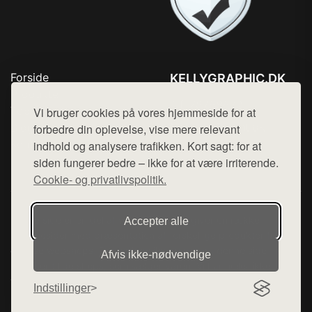
Forside
KELLYGRAPHIC.DK
Produkter
Tlf. 78768672
Top Rabatter
Vi bruger cookies på vores hjemmeside for at
Mail:
hej@want.dk
Blog
forbedre din oplevelse, vise mere relevant
Kontakt
indhold og analysere trafikken. Kort sagt: for at
Cookie- og privatlivspolitik
siden fungerer bedre – ikke for at være irriterende.
Cookie- og privatlivspolitik.
Denne side er en del af want.dk, der udgiver en række
Accepter alle
hjemmesider med præsentation af forskellige produkter fra
diverse webshops. Der sælges ikke varer fra denne side - vi
Afvis ikke‑nødvendige
henviser til de shops, som sælger varen. Vi har heller ikke
varerne på lager.
Indstillinger
© 2026 kellygraphic.dk. Alle rettigheder forbeholdes.