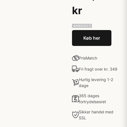
kr
Køb her
PrisMatch
Fri fragt over kr. 349
Hurtig levering 1-2
dage
365 dages
fortrydelsesret
Sikker handel med
SSL