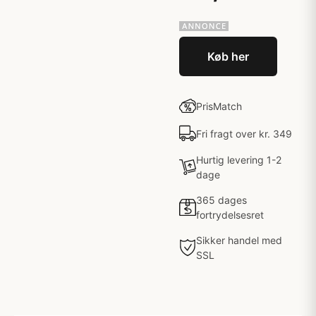
Køb her
PrisMatch
Fri fragt over kr. 349
Hurtig levering 1-2
dage
365 dages
fortrydelsesret
Sikker handel med
SSL