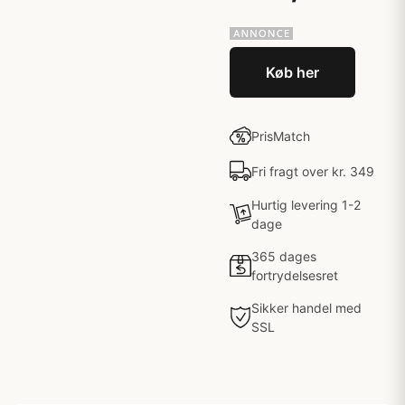
Køb her
PrisMatch
Fri fragt over kr. 349
Hurtig levering 1-2
dage
365 dages
fortrydelsesret
Sikker handel med
SSL