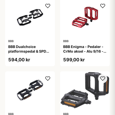
BBB
BBB
BBB Dualchoice
BBB Enigma - Pedaler -
platformspedal & SPD
CrMo aksel - Alu 9/16 -
klik-pedal sort
Matrød
594,00 kr
599,00 kr
BBB
BBB