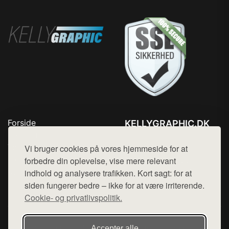
Forside
KELLYGRAPHIC.DK
Produkter
Tlf. 78768672
Top Rabatter
Vi bruger cookies på vores hjemmeside for at
Mail:
hej@want.dk
Blog
forbedre din oplevelse, vise mere relevant
Kontakt
indhold og analysere trafikken. Kort sagt: for at
Cookie- og privatlivspolitik
siden fungerer bedre – ikke for at være irriterende.
Cookie- og privatlivspolitik.
Denne side er en del af want.dk, der udgiver en række
Accepter alle