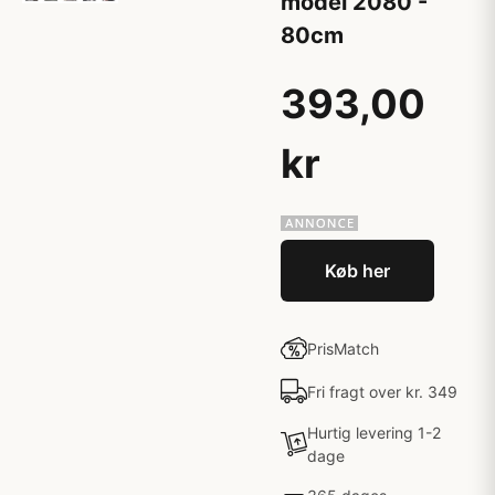
model 2080 -
80cm
393,00
kr
Køb her
PrisMatch
Fri fragt over kr. 349
Hurtig levering 1-2
dage