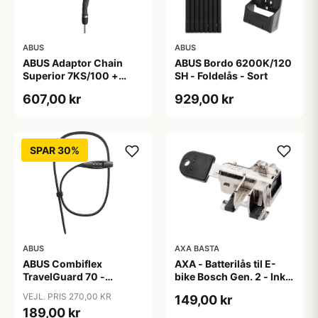
ABUS
ABUS
ABUS Adaptor Chain
ABUS Bordo 6200K/120
Superior 7KS/100 +
SH - Foldelås - Sort
Taske - Kædelås - Sort
607,00 kr
929,00 kr
SPAR 30%
ABUS
AXA BASTA
ABUS Combiflex
AXA - Batterilås til E-
TravelGuard 70 -
bike Bosch Gen. 2 - Inkl.
Wirelås - Sort
2 nøgler
VEJL. PRIS 270,00 KR
149,00 kr
189,00 kr