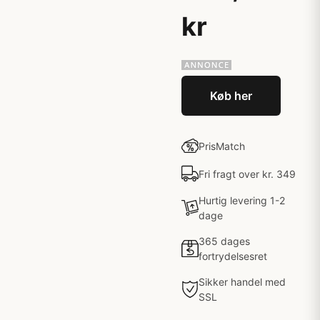
kr
Køb her
PrisMatch
Fri fragt over kr. 349
Hurtig levering 1-2
dage
365 dages
fortrydelsesret
Sikker handel med
SSL