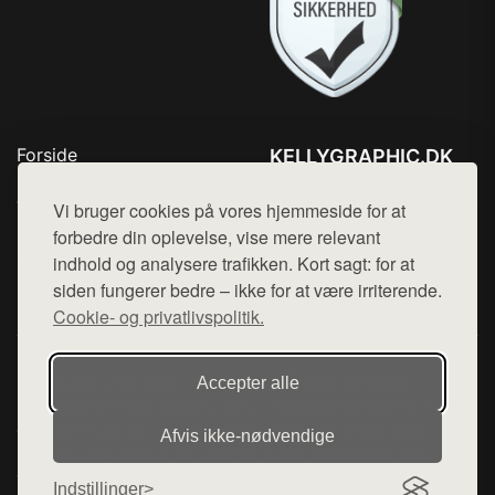
Forside
KELLYGRAPHIC.DK
Produkter
Tlf. 78768672
Top Rabatter
Vi bruger cookies på vores hjemmeside for at
Mail:
hej@want.dk
Blog
forbedre din oplevelse, vise mere relevant
Kontakt
indhold og analysere trafikken. Kort sagt: for at
Cookie- og privatlivspolitik
siden fungerer bedre – ikke for at være irriterende.
Cookie- og privatlivspolitik.
Denne side er en del af want.dk, der udgiver en række
Accepter alle
hjemmesider med præsentation af forskellige produkter fra
diverse webshops. Der sælges ikke varer fra denne side - vi
Afvis ikke‑nødvendige
henviser til de shops, som sælger varen. Vi har heller ikke
varerne på lager.
Indstillinger