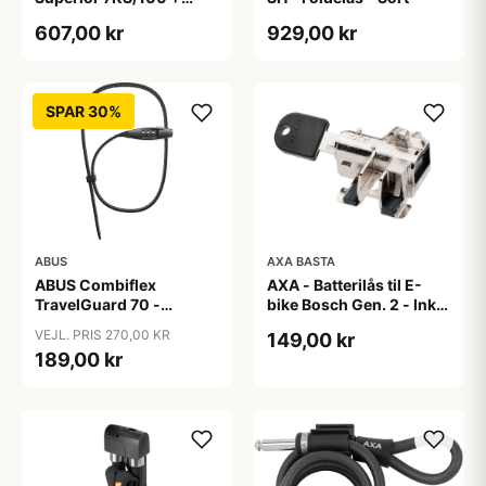
Taske - Kædelås - Sort
607,00 kr
929,00 kr
SPAR 30%
ABUS
AXA BASTA
ABUS Combiflex
AXA - Batterilås til E-
TravelGuard 70 -
bike Bosch Gen. 2 - Inkl.
Wirelås - Sort
2 nøgler
VEJL. PRIS 270,00 KR
149,00 kr
189,00 kr