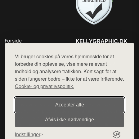
Forside
KELLYGRAPHIC.DK
Produkter
Tlf. 78768672
Top Rabatter
Vi bruger cookies på vores hjemmeside for at
Mail:
hej@want.dk
Blog
forbedre din oplevelse, vise mere relevant
Kontakt
indhold og analysere trafikken. Kort sagt: for at
Cookie- og privatlivspolitik
siden fungerer bedre – ikke for at være irriterende.
Cookie- og privatlivspolitik.
Denne side er en del af want.dk, der udgiver en række
Accepter alle
hjemmesider med præsentation af forskellige produkter fra
diverse webshops. Der sælges ikke varer fra denne side - vi
Afvis ikke‑nødvendige
henviser til de shops, som sælger varen. Vi har heller ikke
varerne på lager.
Indstillinger