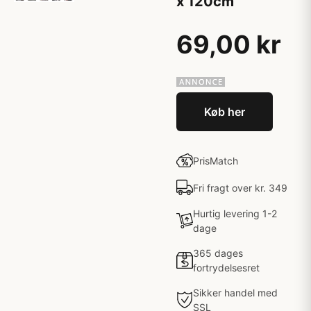
x 120cm
69,00 kr
Køb her
PrisMatch
Fri fragt over kr. 349
Hurtig levering 1-2
dage
365 dages
fortrydelsesret
Sikker handel med
SSL