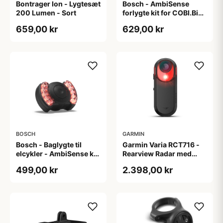
Bontrager Ion - Lygtesæt
Bosch - AmbiSense
200 Lumen - Sort
forlygte kit for COBI.Bike
- (offroad**) til alle
659,00 kr
629,00 kr
COBI.Bike
BOSCH
GARMIN
Bosch - Baglygte til
Garmin Varia RCT716 -
elcykler - AmbiSense kit
Rearview Radar med
(offroad)
Kamera
499,00 kr
2.398,00 kr