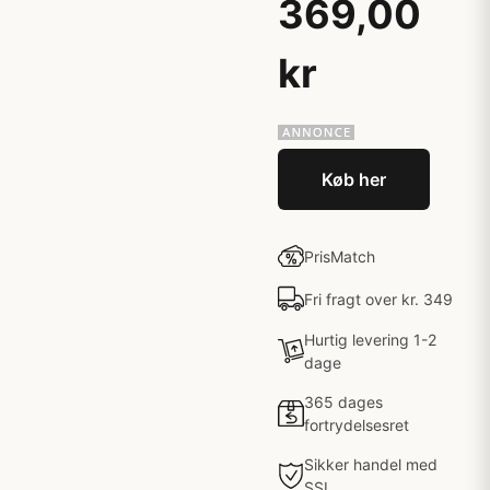
369,00
kr
Køb her
PrisMatch
Fri fragt over kr. 349
Hurtig levering 1-2
dage
365 dages
fortrydelsesret
Sikker handel med
SSL