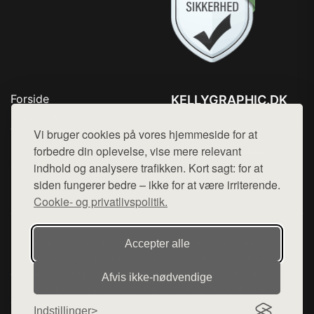
Forside
KELLYGRAPHIC.DK
Produkter
Tlf. 78768672
Top Rabatter
Vi bruger cookies på vores hjemmeside for at
Mail:
hej@want.dk
Blog
forbedre din oplevelse, vise mere relevant
Kontakt
indhold og analysere trafikken. Kort sagt: for at
Cookie- og privatlivspolitik
siden fungerer bedre – ikke for at være irriterende.
Cookie- og privatlivspolitik.
Denne side er en del af want.dk, der udgiver en række
Accepter alle
hjemmesider med præsentation af forskellige produkter fra
diverse webshops. Der sælges ikke varer fra denne side - vi
Afvis ikke‑nødvendige
henviser til de shops, som sælger varen. Vi har heller ikke
varerne på lager.
Indstillinger