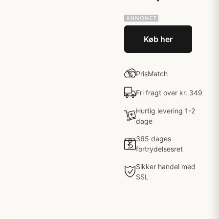
Køb her
PrisMatch
Fri fragt over kr. 349
Hurtig levering 1-2
dage
365 dages
fortrydelsesret
Sikker handel med
SSL