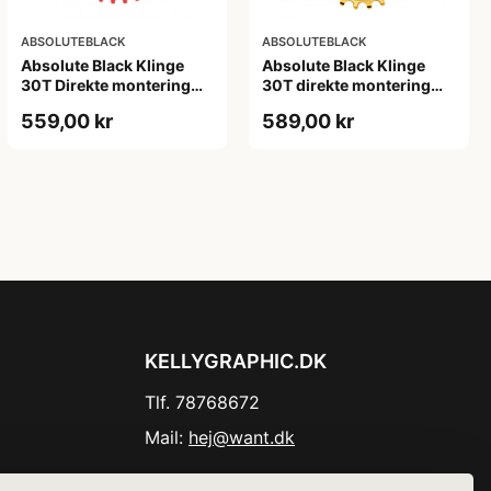
ABSOLUTEBLACK
ABSOLUTEBLACK
Absolute Black Klinge
Absolute Black Klinge
30T Direkte montering
30T direkte montering
SRAM GXP/BB30/DUB
Oval SRAM GXP Guld
559,00 kr
589,00 kr
Rød
KELLYGRAPHIC.DK
Tlf. 78768672
Mail:
hej@want.dk
Cookie- og privatlivspolitik