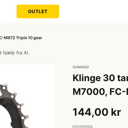
OUTLET
C-M672 Triple 10 gear
 hjælp fra AI.
SHIMANO
Klinge 30 t
M7000, FC-M
144,00 kr