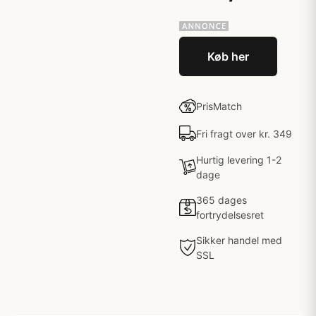
Køb her
PrisMatch
Fri fragt over kr. 349
Hurtig levering 1-2
dage
365 dages
fortrydelsesret
Sikker handel med
SSL