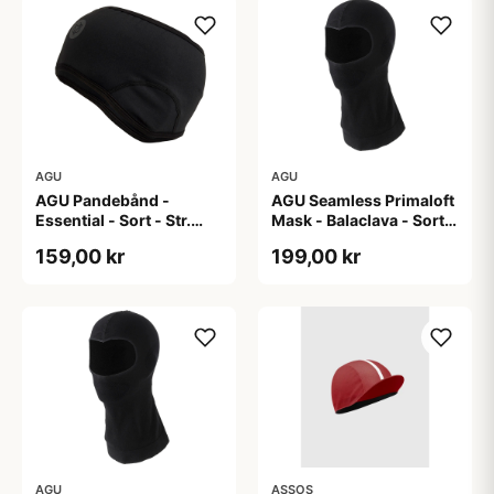
AGU
AGU
AGU Pandebånd -
AGU Seamless Primaloft
Essential - Sort - Str.
Mask - Balaclava - Sort -
S/M
Str. L/XL
159,00 kr
199,00 kr
AGU
ASSOS