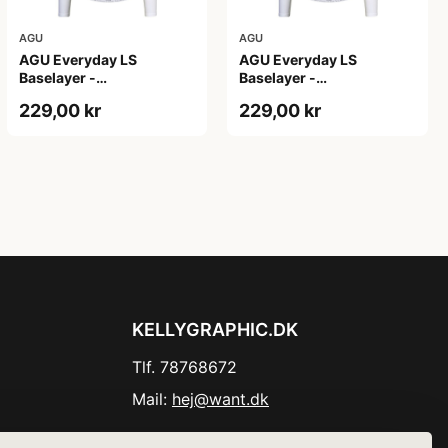
AGU
AGU
AGU Everyday LS
AGU Everyday LS
Baselayer -
Baselayer -
Svedundertrøje - Lange
Svedundertrøje - Lange
229,00 kr
229,00 kr
Ærmer - Herre - Hvid -
Ærmer - Herre - Hvid
S/M
-2XL
KELLYGRAPHIC.DK
Tlf. 78768672
Mail:
hej@want.dk
Cookie- og privatlivspolitik