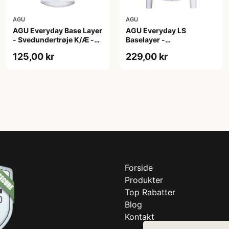
AGU
AGU
AGU Everyday Base Layer
AGU Everyday LS
- Svedundertrøje K/Æ -
Baselayer -
Hvid - Str. XXL
Svedundertrøje - Lange
125,00 kr
229,00 kr
Ærmer - Herre - Hvid -
L/XL
Forside
Produkter
Top Rabatter
Blog
Kontakt