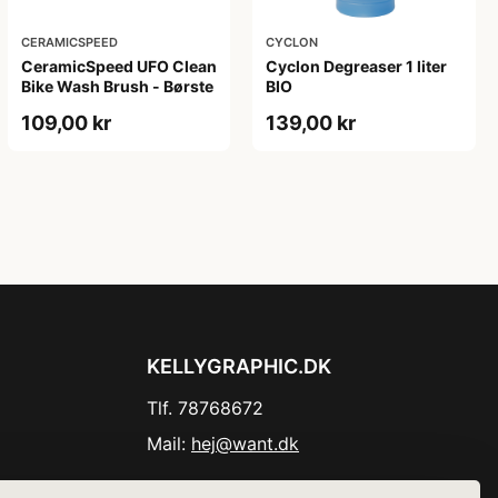
CERAMICSPEED
CYCLON
CeramicSpeed UFO Clean
Cyclon Degreaser 1 liter
Bike Wash Brush - Børste
BIO
109,00 kr
139,00 kr
KELLYGRAPHIC.DK
Tlf. 78768672
Mail:
hej@want.dk
Cookie- og privatlivspolitik